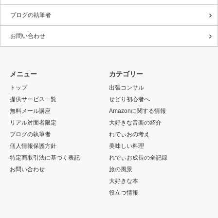
トップ
出張コンサル
提供サービス一覧
せどり初心者へ
無料メール講座
Amazonに関する情報
リアル対面者限定
大好きな音楽の紹介
ブログの執筆者
れでぃおの考え
個人情報保護方針
美味しい料理
特定商取引法に基づく表記
れでぃお成長の全記録
お問い合わせ
旅の風景
大好きな本
役立つ情報
RSS
Copyright ©
45歳から起業10年目 55歳れでぃおの軌跡
All rights reserved.