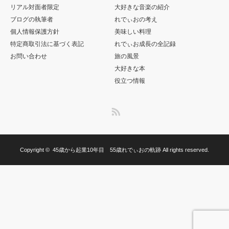
リアル対面者限定
大好きな音楽の紹介
ブログの執筆者
れでぃおの考え
個人情報保護方針
美味しい料理
特定商取引法に基づく表記
れでぃお成長の全記録
お問い合わせ
旅の風景
大好きな本
役立つ情報
RSS
Copyright ©
45歳から起業10年目 55歳れでぃおの軌跡
All rights reserved.