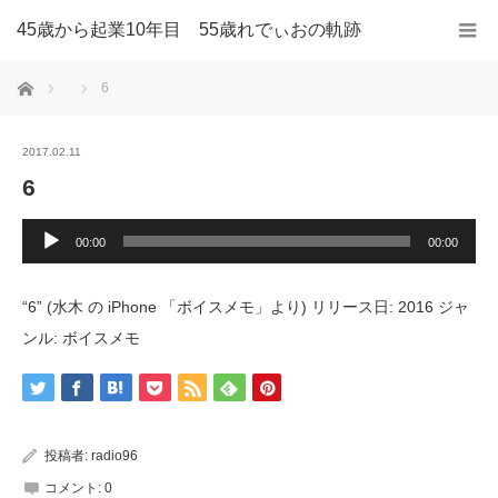
45歳から起業10年目 55歳れでぃおの軌跡
ホーム
6
2017.02.11
6
音
声
00:00
00:00
プ
レ
ー
ヤ
“6” (水木 の iPhone 「ボイスメモ」より) リリース日: 2016 ジャ
ー
ンル: ボイスメモ
投稿者:
radio96
コメント:
0