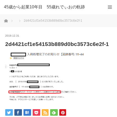
45歳から起業10年目 55歳れでぃおの軌跡
ホーム
2d4421cf1e54153b889d0bc3573c6e2f-1
2019.12.31
2d4421cf1e54153b889d0bc3573c6e2f-1