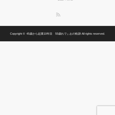
RSS
Copyright ©
45歳から起業10年目 55歳れでぃおの軌跡
All rights reserved.