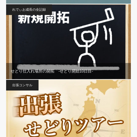
れでぃお成長の全記録
せどり仕入れ場所の開拓 -せどり開始10日目-
出張コンサル