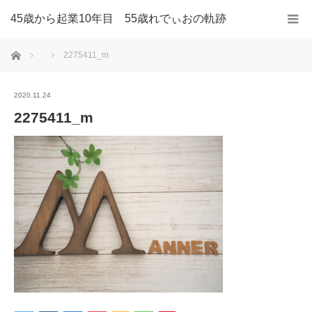
45歳から起業10年目 55歳れでぃおの軌跡
ホーム
2275411_m
2020.11.24
2275411_m