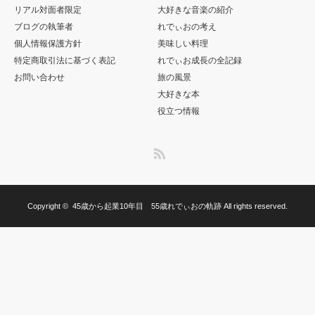
リアル対面者限定
大好きな音楽の紹介
ブログの執筆者
れでぃおの考え
個人情報保護方針
美味しい料理
特定商取引法に基づく表記
れでぃお成長の全記録
お問い合わせ
旅の風景
大好きな本
役立つ情報
RSS
Copyright ©
45歳から起業10年目 55歳れでぃおの軌跡
All rights reserved.