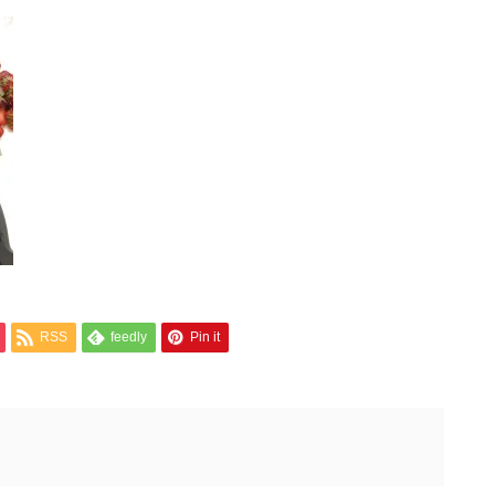
RSS
feedly
Pin it