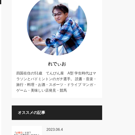
れでぃお
四国在住の51歳 てんびん座 A型 学生時代はマ
ラソンとバドミントンのガチ選手。 読書・音楽・
旅行・料理・お酒・スポーツ・ドライブ マンガ・
ゲーム・美味しい店発見・競馬
オススメの記事
2023.06.4