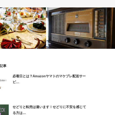
大好きな音楽の紹介
記事
ーの元・店長のクリスマスの
Green Dayの新譜タイトルはRevolution
必着日とは？Amazonヤマトのマケプレ配送サー
Radio
ビ…
せどりと転売は違います！せどりに不安を感じて
る方は…