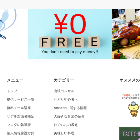
れでぃおの考え
美味しい料理
メニュー
カテゴリー
オススメの
での日数【設
無料オファーって何？最も簡単に稼げる
ケンタッキ
トップ
出張コンサル
けど・・・
思い出
提供サービス一覧
せどり初心者へ
無料メール講座
Amazonに関する情報
リアル対面者限定
大好きな音楽の紹介
ブログの執筆者
れでぃおの考え
個人情報保護方針
美味しい料理