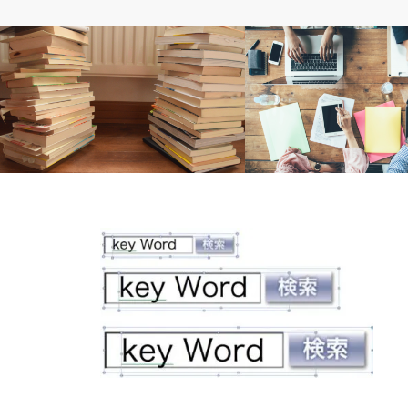
せどり初心者へ
れでぃおの考え
【プレゼント音声付】年末の大掃除で本
仕事を決める際に重要な３
を高く売ろう
答できない人はヤバイ！