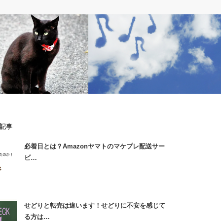
関する情報
出張コンサル
記事
のヤマト運輸専用ラベルの入手
出張せどりツアーで頂いた感想【音声15
必着日とは？Amazonヤマトのマケプレ配送サー
します！
本】厳選公開
ビ…
せどりと転売は違います！せどりに不安を感じて
る方は…