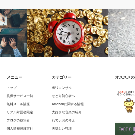
せどり初心者へ
Amazonに
メニュー
カテゴリー
オススメの
せどりの時給とリスクと不都合な真実
つの条件～即
Amazon
トップ
出張コンサル
方法を解説
提供サービス一覧
せどり初心者へ
無料メール講座
Amazonに関する情報
リアル対面者限定
大好きな音楽の紹介
ブログの執筆者
れでぃおの考え
個人情報保護方針
美味しい料理