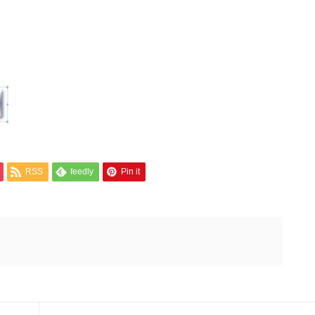
RSS
feedly
Pin it