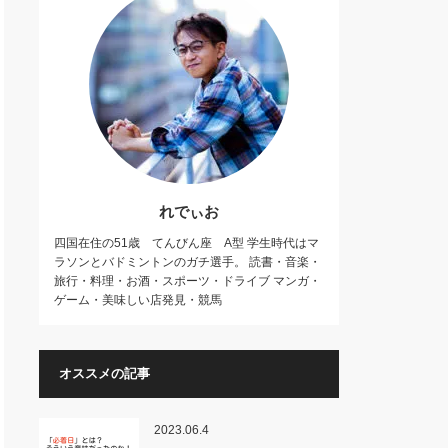
れでぃお
四国在住の51歳 てんびん座 A型 学生時代はマ
ラソンとバドミントンのガチ選手。 読書・音楽・
旅行・料理・お酒・スポーツ・ドライブ マンガ・
ゲーム・美味しい店発見・競馬
オススメの記事
2023.06.4