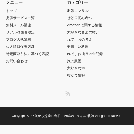
メニュー
カテゴリー
トップ
出張コンサル
提供サービス一覧
せどり初心者へ
無料メール講座
Amazonに関する情報
リアル対面者限定
大好きな音楽の紹介
ブログの執筆者
れでぃおの考え
個人情報保護方針
美味しい料理
特定商取引法に基づく表記
れでぃお成長の全記録
お問い合わせ
旅の風景
大好きな本
役立つ情報
RSS
Copyright ©
45歳から起業10年目 55歳れでぃおの軌跡
All rights reserved.