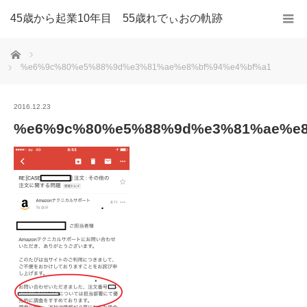
45歳から起業10年目 55歳れでぃおの軌跡
ホーム
%e6%9c%80%e5%88%9d%e3%81%ae%e8%bf%94%e4%bf%a1
2016.12.23
%e6%9c%80%e5%88%9d%e3%81%ae%e8