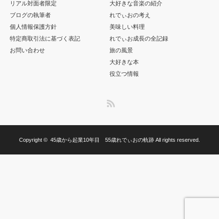
リアル対面者限定
大好きな音楽の紹介
ブログの執筆者
れでぃおの考え
個人情報保護方針
美味しい料理
特定商取引法に基づく表記
れでぃお成長の全記録
お問い合わせ
旅の風景
大好きな本
役立つ情報
RSS
Copyright ©
45歳から起業10年目 55歳れでぃおの軌跡
All rights reserved.