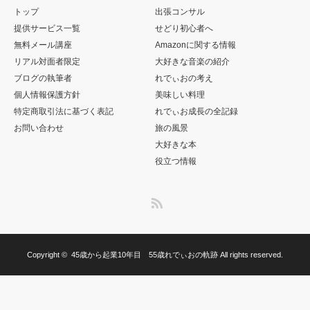
トップ
出張コンサル
提供サービス一覧
せどり初心者へ
無料メール講座
Amazonに関する情報
リアル対面者限定
大好きな音楽の紹介
ブログの執筆者
れでぃおの考え
個人情報保護方針
美味しい料理
特定商取引法に基づく表記
れでぃお成長の全記録
お問い合わせ
旅の風景
大好きな本
役立つ情報
RSS
Copyright ©
45歳から起業10年目 55歳れでぃおの軌跡
All rights reserved.