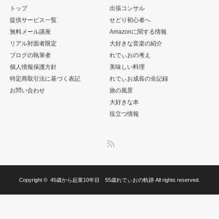
トップ
出張コンサル
提供サービス一覧
せどり初心者へ
無料メール講座
Amazonに関する情報
リアル対面者限定
大好きな音楽の紹介
ブログの執筆者
れでぃおの考え
個人情報保護方針
美味しい料理
特定商取引法に基づく表記
れでぃお成長の全記録
お問い合わせ
旅の風景
大好きな本
役立つ情報
RSS
Copyright ©
45歳から起業10年目 55歳れでぃおの軌跡
All rights reserved.