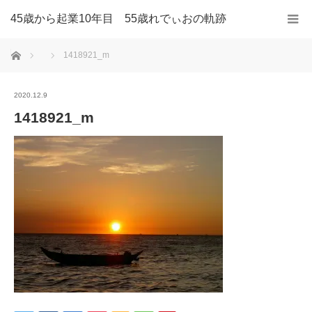
45歳から起業10年目 55歳れでぃおの軌跡
ホーム
1418921_m
2020.12.9
1418921_m