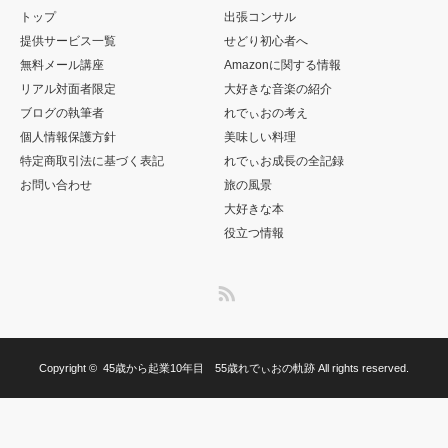
トップ
出張コンサル
提供サービス一覧
せどり初心者へ
無料メール講座
Amazonに関する情報
リアル対面者限定
大好きな音楽の紹介
ブログの執筆者
れでぃおの考え
個人情報保護方針
美味しい料理
特定商取引法に基づく表記
れでぃお成長の全記録
お問い合わせ
旅の風景
大好きな本
役立つ情報
RSS
Copyright ©
45歳から起業10年目 55歳れでぃおの軌跡
All rights reserved.