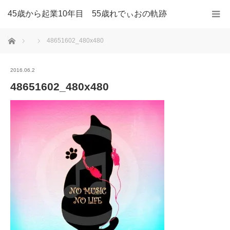
45歳から起業10年目 55歳れでぃおの軌跡
ホーム
48651602_480x480
2016.06.2
48651602_480x480