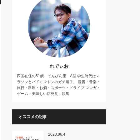
れでぃお
四国在住の51歳 てんびん座 A型 学生時代はマ
ラソンとバドミントンのガチ選手。 読書・音楽・
旅行・料理・お酒・スポーツ・ドライブ マンガ・
ゲーム・美味しい店発見・競馬
オススメの記事
2023.06.4