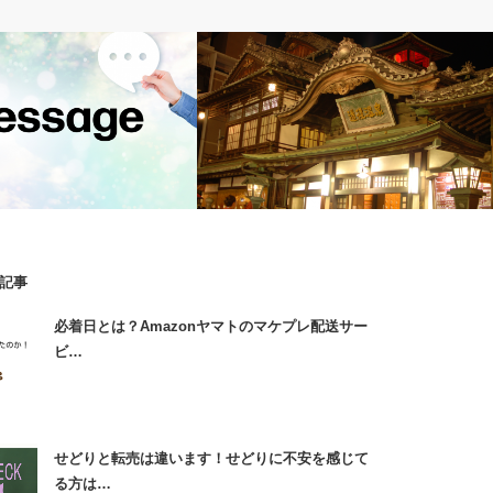
関する情報
旅の風景
記事
購入者様からのメッセージへの
【音声・動画有り】れでぃおツアー懇親
必着日とは？Amazonヤマトのマケプレ配送サー
会ｉｎ道後温泉
ビ…
せどりと転売は違います！せどりに不安を感じて
る方は…