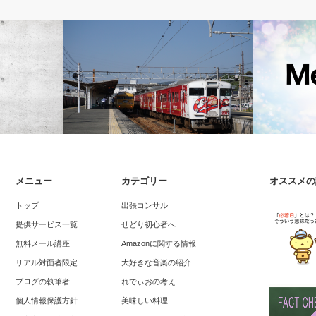
未分類
Amazonに
メニュー
カテゴリー
オススメの
った！【回復
カープ優勝～れでぃおは37年前からのカ
Amazon
トップ
出張コンサル
ープファンです
対応方法
提供サービス一覧
せどり初心者へ
無料メール講座
Amazonに関する情報
リアル対面者限定
大好きな音楽の紹介
ブログの執筆者
れでぃおの考え
個人情報保護方針
美味しい料理