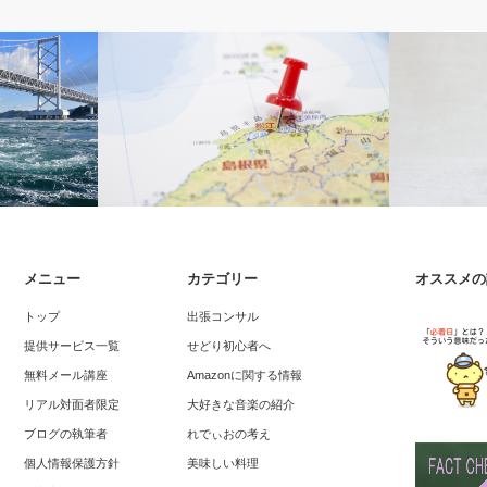
出張コンサル
れでぃお成長
メニュー
カテゴリー
オススメの
まで来てくれ
せどりツアー島根まで光速で高速を走行
せどり 初め
トップ
出張コンサル
した記録
日目- [確
提供サービス一覧
せどり初心者へ
無料メール講座
Amazonに関する情報
リアル対面者限定
大好きな音楽の紹介
ブログの執筆者
れでぃおの考え
個人情報保護方針
美味しい料理