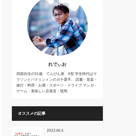
れでぃお
四国在住の51歳 てんびん座 A型 学生時代はマ
ラソンとバドミントンのガチ選手。 読書・音楽・
旅行・料理・お酒・スポーツ・ドライブ マンガ・
ゲーム・美味しい店発見・競馬
オススメの記事
2023.06.4