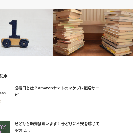
の全記録
せどり初心者へ
記事
ての仕入れ -せどり開始1
【プレゼント音声付】年末の大掃除で本
必着日とは？Amazonヤマトのマケプレ配送サー
定申告や仕入れ管理の話も]
を高く売ろう
ビ…
せどりと転売は違います！せどりに不安を感じて
る方は…