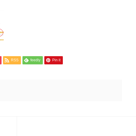
RSS
feedly
Pin it