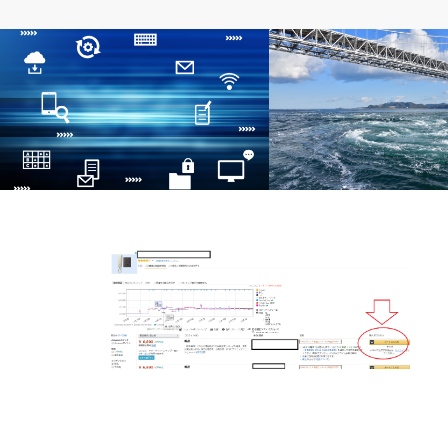
れでぃお成長の全記録
出張コンサル
せどりリサーチ量と仕入れ場所-せどり開
せどりツアー静岡から四国
始5日目-
たので！