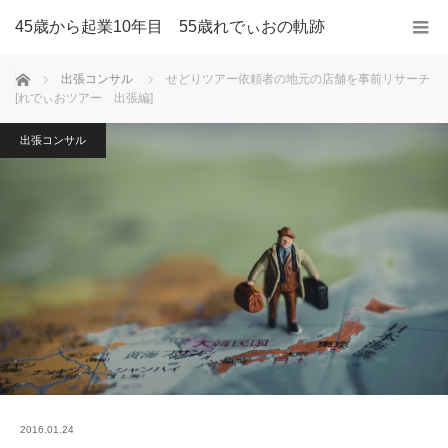
45歳から起業10年目 55歳れでぃおの軌跡
ホーム
出張コンサル
せどりツアー依頼者の地元の店舗を事前リサーチ
[れでぃおツアー 出張編]
出張コンサル
2016.01.24