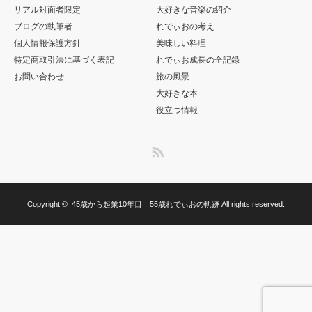
リアル対面者限定
大好きな音楽の紹介
ブログの執筆者
れでぃおの考え
個人情報保護方針
美味しい料理
特定商取引法に基づく表記
れでぃお成長の全記録
お問い合わせ
旅の風景
大好きな本
役立つ情報
RSS
Copyright ©
45歳から起業10年目 55歳れでぃおの軌跡
All rights reserved.