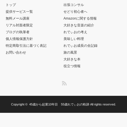
トップ
出張コンサル
提供サービス一覧
せどり初心者へ
無料メール講座
Amazonに関する情報
リアル対面者限定
大好きな音楽の紹介
ブログの執筆者
れでぃおの考え
個人情報保護方針
美味しい料理
特定商取引法に基づく表記
れでぃお成長の全記録
お問い合わせ
旅の風景
大好きな本
役立つ情報
RSS
Copyright ©
45歳から起業10年目 55歳れでぃおの軌跡
All rights reserved.